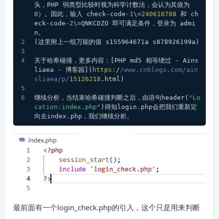
头，PHP 弱类型比较时视为科学计数法，会认为其值为
0
）。因此，输入 check-code-
1
\=
240610708
 和 ch
eck-code-
2
\=QNKCDZO 即可满足条件，登录为 admi
n。  
(这里附上一组万能的值 s155964671a s878926199a)
关于哈希碰撞，更多内容：[PHP md5 相等绕过 - Ains
liaea - 博客园](
https:
/
/www.cnblogs.com/ain
sliaea
/p/
15126218
.html)
继续分析，当结束哈希碰撞判断之后，由语句header(
"Lo
cation:index.php"
)得知login.php会把我们重新定
向去index.php，我们继续分析。
最前面有一个login_check.php的引入，这个只是用来判断