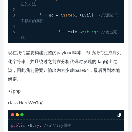
在的方法
        └── go → \
$step1
 (Evil)  
//试图访问
不存在的属性
                └── file →
"/flag"
//攻击完
成。
现在我们需要构建完整的payload脚本，帮助我们生成序列
化字符串，并且绕过之前在分析代码时发现的flag输出过
滤，因此我们需要让输出内容变成base64，最后再到本地
解密。
<?php
class HereWeGo{
public
 \$
try
; 
//定义try属性