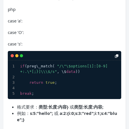
php
case ‘a’:
case ‘O’:
case ‘s’:
if
(preg\_match( 
"/\^\$options[1]:[0-9]
+:.\*[;}]\\\$/s"
, \$
data
))
return
true
;
break
;
格式要求：
类型:长度:内容}
或
类型:长度:内容;
例如：
s:5:"hello";
或
a:2:{i:0;s:3:"red";i:1;s:4:"blu
e";}