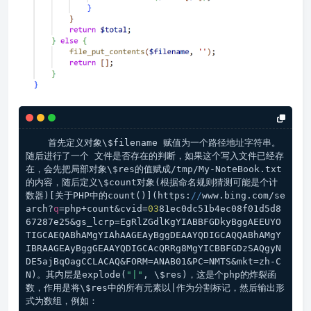
    首先定义对象\$filename 赋值为一个路径地址字符串。
随后进行了一个 文件是否存在的判断，如果这个写入文件已经存
在，会先把局部对象\$res的值赋成/tmp/My-NoteBook.txt
的内容，随后定义\$count对象(根据命名规则猜测可能是个计
数器)[关于PHP中的count()](https:
//
www.bing.com/se
arch?
q
=php+count&cvid=
03
81ec0dc51b4ec08f01d5d8
67287e25&gs_lcrp=EgRlZGdlKgYIABBFGDkyBggAEEUYO
TIGCAEQABhAMgYIAhAAGEAyBggDEAAYQDIGCAQQABhAMgY
IBRAAGEAyBggGEAAYQDIGCAcQRRg8MgYICBBFGDzSAQgyN
DE5ajBqOagCCLACAQ&FORM=ANAB01&PC=NMTS&mkt=zh-C
N)。其内层是explode(
"|"
, \$res)，这是个php的炸裂函
数，作用是将\$res中的所有元素以|作为分割标记，然后输出形