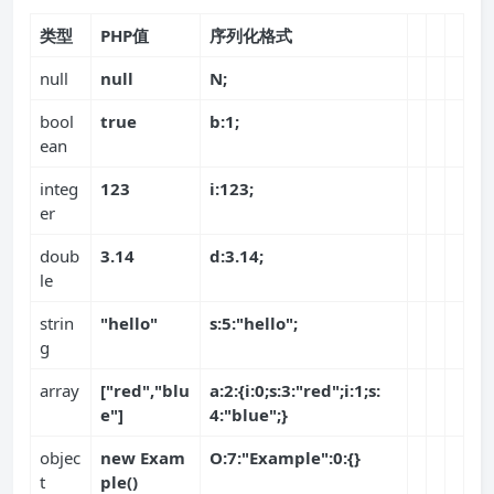
类型
PHP值
序列化格式
null
null
N;
bool
true
b:1;
ean
integ
123
i:123;
er
doub
3.14
d:3.14;
le
strin
"hello"
s:5:"hello";
g
array
["red","blu
a:2:{i:0;s:3:"red";i:1;s:
e"]
4:"blue";}
objec
new Exam
O:7:"Example":0:{}
t
ple()