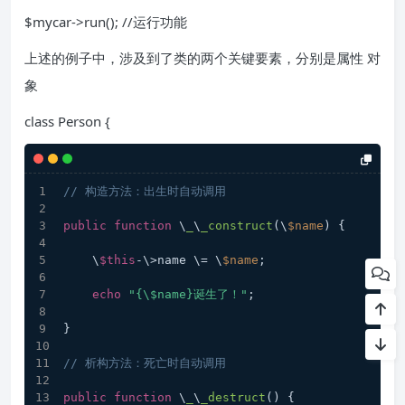
$mycar->run(); //运行功能
上述的例子中，涉及到了类的两个关键要素，分别是属性 对
象
class Person {
// 构造方法：出生时自动调用
public
function
 \
_
\
_construct
(
\
$name
) 
{
    \
$this
-\>name \= \
$name
;
echo
"{\$name}诞生了！"
;
}
// 析构方法：死亡时自动调用
public
function
 \
_
\
_destruct
(
) 
{