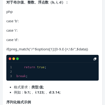
对于布尔值、整数、浮点数（b, i, d）：
php
case ‘b’:
case ‘i’:
case ‘d’:
if(preg_match("/^$options[1]:[0-9.E-]+;\$/",$data))
return
true
;
break
;
格式要求：
类型:值;
例如：​
b:1;
​、​
i:123;
​、
d:3.14;
序列化格式示例