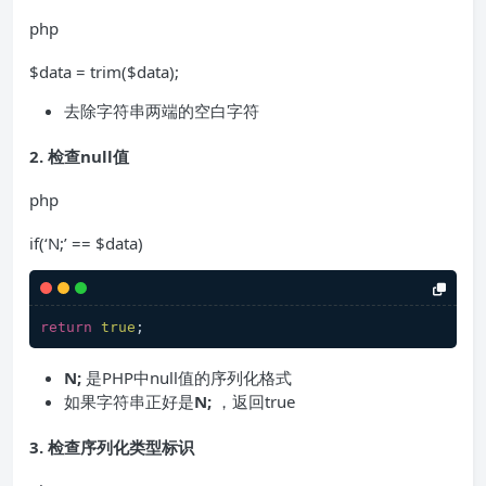
php
$data = trim($data);
去除字符串两端的空白字符
2.
检查null值
php
if(‘N;’ == $data)
return
true
N;
是PHP中null值的序列化格式
如果字符串正好是​
N;
，返回true
3.
检查序列化类型标识