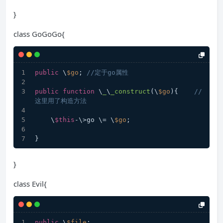
}
class GoGoGo{
public
 \
$go
; 
//定于go属性
public
function
 \
_
\
_construct
(
\
$go
)
{    
//
这里用了构造方法
    \
$this
-\>go \= \
$go
;
}
}
class Evil{
public
 \
$file
;