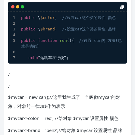
public
 \
$color
;  
//设置car这个类的属性 颜色
public
 \
$brand
;  
//设置car这个类的属性 品牌
public
function
run
(
)
{  
//设置 car的 方法(也
就是功能)
echo
”这辆车在行驶“;
}
}
$mycar = new car();//这里我生成了一个叫做mycar的对
象，对象前一律加$作为表示
$mycar->color = ‘red’; //给对象 $mycar 设置属性 颜色
$mycar->brand = ‘benz’;//给对象 $mycar 设置属性 品牌