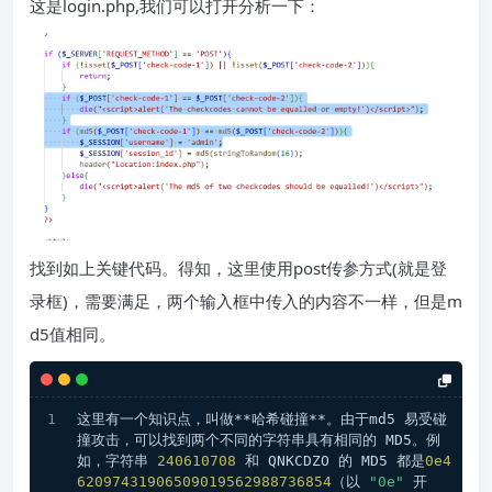
这是login.php,我们可以打开分析一下：
找到如上关键代码。得知，这里使用post传参方式(就是登
录框)，需要满足，两个输入框中传入的内容不一样，但是m
d5值相同。
这里有一个知识点，叫做​**哈希碰撞**​。由于md5 易受碰
撞攻击，可以找到两个不同的字符串具有相同的 MD5。例
如，字符串 
240610708
 和 QNKCDZO 的 MD5 都是
0e4
62097431906509019562988736854
（以 
"0e"
 开