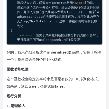
流程结束之后，函数会自动retrun数组\
$total
的值。~~
但如果这个文件一开始不存在，那么会先执行创建文件的操
作，并传入空值(这个其实不太重要)~~  。综上，整个lo
adSessionData的功能可以简单理解为，将序列化内容存
入/tmp/My-NoteBook.txt当中，并在存储时将其反序
列化。
 ~~(~~~~下面关于序列化判断的函数分析我真的不会写，
于是我问了问万能的deepseek，勉强看看吧)~~
好的，我来详细分析这个
is_serialized()
函数，它用于检测
一个字符串是否是PHP序列化格式。
函数功能概述
这个函数检查给定的字符串是否是有效的PHP序列化格式。
如果是，返回​
true
​；否则返回​
false
。
逐行分析
1.
清理输入