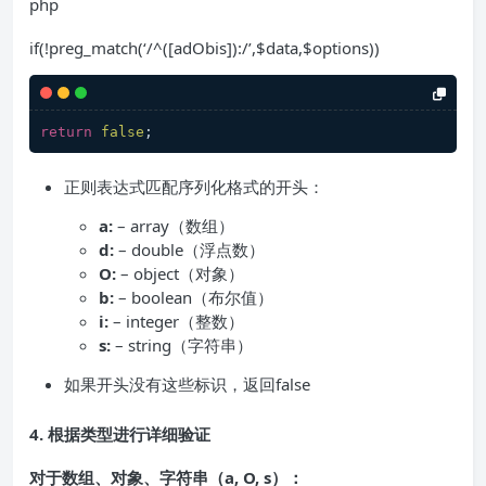
php
if(!preg_match(‘/^([adObis]):/’,$data,$options))
return
false
正则表达式匹配序列化格式的开头：
a:
– array（数组）
d:
– double（浮点数）
O:
– object（对象）
b:
– boolean（布尔值）
i:
– integer（整数）
s:
– string（字符串）
如果开头没有这些标识，返回false
4.
根据类型进行详细验证
对于数组、对象、字符串（a, O, s）：