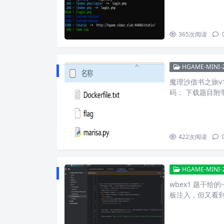
365
次阅读
HGAME-MINI-
魔理沙借书之旅v1 
码： 下载题目附
422
次阅读
HGAME-MINI-
wbex1 题干给
板注入，但又看到附