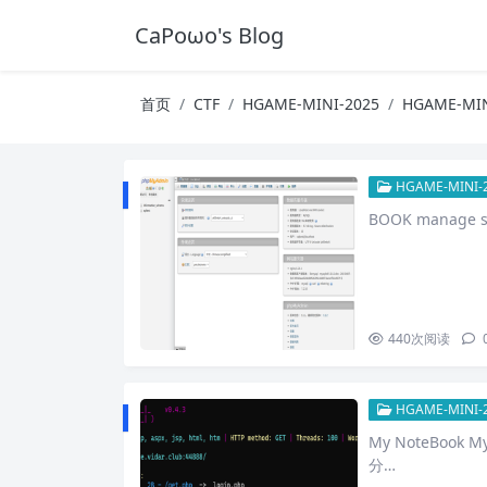
CaPoωo's Blog
首页
CTF
HGAME-MINI-2025
HGAME-MIN
HGAME-MINI-
BOOK manage s
440
次阅读
HGAME-MINI-
My NoteBook
分…