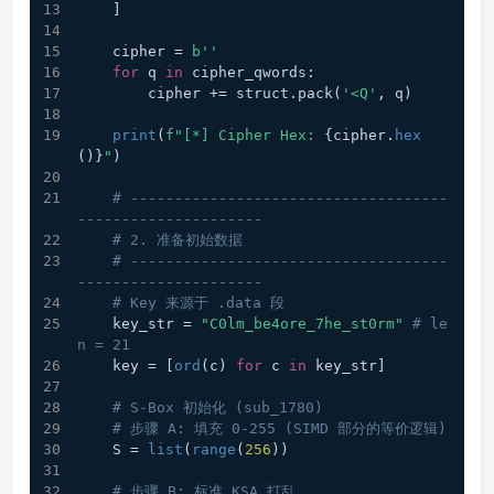
    ]
    cipher = 
b''
for
 q 
in
 cipher_qwords:
        cipher += struct.pack(
'<Q'
, q)
print
(
f"[*] Cipher Hex: 
{cipher.
hex
()}
"
)
# ------------------------------------
---------------------
# 2. 准备初始数据
# ------------------------------------
---------------------
# Key 来源于 .data 段
    key_str = 
"C0lm_be4ore_7he_st0rm"
# le
n = 21
    key = [
ord
(c) 
for
 c 
in
 key_str]
# S-Box 初始化 (sub_1780)
# 步骤 A: 填充 0-255 (SIMD 部分的等价逻辑)
    S = 
list
(
range
(
256
))
# 步骤 B: 标准 KSA 打乱