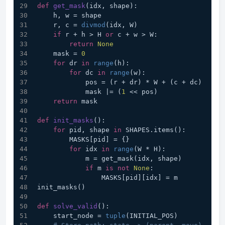
def
get_mask
(
idx, shape
):
    h, w = shape
    r, c = 
divmod
(idx, W)
if
 r + h > H 
or
 c + w > W:
return
None
    mask = 
0
for
 dr 
in
range
(h):
for
 dc 
in
range
(w):
            pos = (r + dr) * W + (c + dc)
            mask |= (
1
 << pos)
return
 mask
def
init_masks
():
for
 pid, shape 
in
 SHAPES.items():
        MASKS[pid] = {}
for
 idx 
in
range
(W * H):
            m = get_mask(idx, shape)
if
 m 
is
not
None
:
                MASKS[pid][idx] = m
init_masks()
def
solve_valid
():
    start_node = 
tuple
(INITIAL_POS)