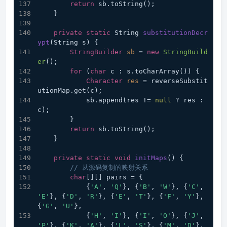
return
 sb.toString();
    }
private
static
 String 
substitutionDecr
ypt
(String s)
 {
StringBuilder
sb
=
new
StringBuild
er
();
for
 (
char
 c : s.toCharArray()) {
Character
res
=
 reverseSubstit
utionMap.get(c);
            sb.append(res != 
null
 ? res : 
c);
        }
return
 sb.toString();
    }
private
static
void
initMaps
()
 {
// 从源码复制的映射关系
char
[][] pairs = {
            {
'A'
, 
'Q'
}, {
'B'
, 
'W'
}, {
'C'
, 
'E'
}, {
'D'
, 
'R'
}, {
'E'
, 
'T'
}, {
'F'
, 
'Y'
}, 
{
'G'
, 
'U'
},
            {
'H'
, 
'I'
}, {
'I'
, 
'O'
}, {
'J'
, 
'P'
}, {
'K'
, 
'A'
}, {
'L'
, 
'S'
}, {
'M'
, 
'D'
}, 