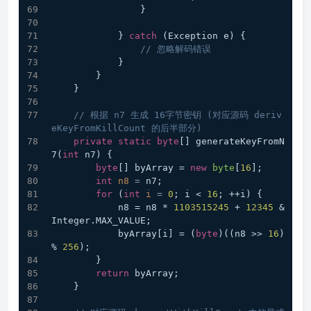
                }
            } 
catch
 (Exception e) {
// 忽略解码错误
            }
        }
    }
// 根据 n7 生成 16字节密钥 (对应源码 deriv
eKeyFromKillCount 的后半部分)
private
static
byte
[] generateKeyFromN
7(
int
 n7) {
byte
[] byArray = 
new
byte
[
16
];
int
n8
=
 n7;
for
 (
int
i
=
0
; i < 
16
; ++i) {
            n8 = n8 * 
1103515245
 + 
12345
 & 
Integer.MAX_VALUE;
            byArray[i] = (
byte
)((n8 >> 
16
) 
% 
256
);
        }
return
 byArray;
    }