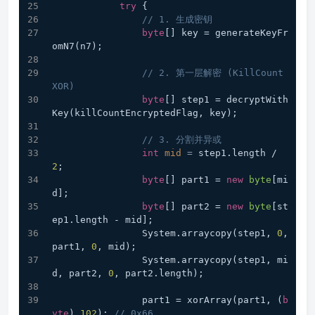
try
 {
// 1. 生成密钥
byte
[] key = generateKeyFr
omN7(n7);
// 2. 第一层解密 (KillCount 
XOR)
byte
[] step1 = decryptWith
Key(killCountEncryptedFlag, key);
// 3. 分割并异或
int
mid
=
 step1.length / 
2
;
byte
[] part1 = 
new
byte
[mi
d];
byte
[] part2 = 
new
byte
[st
ep1.length - mid];
                System.arraycopy(step1, 
0
, 
part1, 
0
, mid);
                System.arraycopy(step1, mi
d, part2, 
0
, part2.length);
                part1 = xorArray(part1, (
b
yte
) 
102
); 
// 0x66