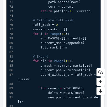
                path.append(move)
                curr = parent
return
 path[::-
1
], current
# Calculate full mask
        full_mask = 
0
        current_masks = []
for
 i 
in
range
(
10
):
            m = MASKS[i][current[i]]
            current_masks.append(m)
            full_mask |= m
# Expand
for
 pid 
in
range
(
10
):
            p_mask = current_masks[pid]
            current_pos = current[pid]
            board_without_p = full_mask ^ 
p_mask
for
 move 
in
 MOVE_ORDER:
                delta = MOVES[move]
                new_pos = current_pos + de
lta