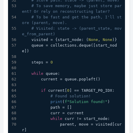
# Store path: state -> (parent, move)
# To save memory, maybe just store par
ent? Or rely on reconstructing later?
# To be fast and get the path, I'll st
ore (parent, move). 
# Visited: state -> (parent_state, mov
e_from_parent)
    visited = {start_node: (
None
, 
None
)}
    queue = collections.deque([start_nod
e])
    steps = 
0
while
 queue:
        current = queue.popleft()
if
 current[
0
] == TARGET_P0_IDX:
# Found solution!
print
(
f"Solution found!"
)
            path = []
            curr = current
while
 curr != start_node:
                parent, move = visited[cur
r]