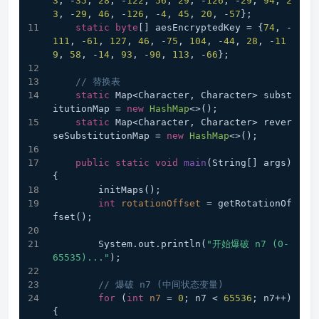
3
, -
35
, 
28
, -
122
, 
56
, 
29
, -
126
, -
29
, 
94
, 
2
3
, -
29
, 
46
, -
126
, -
4
, 
45
, 
20
, -
57
};
static
byte
[] aesEncryptedKey = {
74
, -
111
, -
61
, 
127
, 
46
, -
75
, 
104
, -
44
, 
28
, -
11
9
, 
58
, -
14
, 
93
, -
90
, 
113
, -
66
};
// 替换表
static
 Map<Character, Character> subst
itutionMap = 
new
HashMap
<>();
static
 Map<Character, Character> rever
seSubstitutionMap = 
new
HashMap
<>();
public
static
void
main
(String[] args)
{
        initMaps();
int
rotationOffset
=
 getRotationOf
fset();
        System.out.println(
"开始爆破 n7 (0-
65535)..."
);
// 爆破 n7 (中间状态变量)
for
 (
int
n7
=
0
; n7 < 
65536
; n7++) 
{