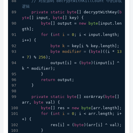
// 对应源码 decryptWithKillCount 中的异或
逻辑
private
static
byte
[] decryptWithKey(
b
yte
[] input, 
byte
[] key) {
byte
[] output = 
new
byte
[input.len
gth];
for
 (
int
i
=
0
; i < input.length; 
i++) {
byte
k
=
 key[i % key.length];
byte
modifier
=
 (
byte
)((i * 
13
+ 
7
) % 
256
);
            output[i] = (
byte
)(input[i] ^ 
k ^ modifier);
        }
return
 output;
    }
private
static
byte
[] xorArray(
byte
[] 
arr, 
byte
 val) {
byte
[] res = 
new
byte
[arr.length];
for
 (
int
i
=
0
; i < arr.length; i+
+) {
            res[i] = (
byte
)(arr[i] ^ val);
        }