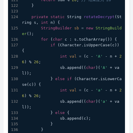
    }
private
static
 String 
rotateDecrypt
(St
ring s, 
int
 n)
 {
StringBuilder
sb
=
new
StringBuild
er
();
for
 (
char
 c : s.toCharArray()) {
if
 (Character.isUpperCase(c)) 
{
int
val
=
 (c - 
'A'
 - n + 
2
6
) % 
26
;
                sb.append((
char
)(
'A'
 + va
l));
            } 
else
if
 (Character.isLowerCa
se(c)) {
int
val
=
 (c - 
'a'
 - n + 
2
6
) % 
26
;
                sb.append((
char
)(
'a'
 + va
l));
            } 
else
 {
                sb.append(c);
            }
        }