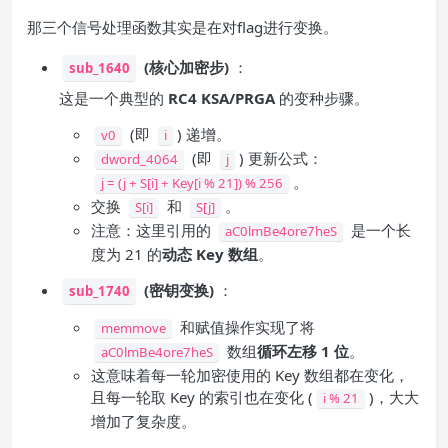
那三个信号处理函数其实是在对flag进行变换。
​
(核心加密步)
​：
sub_1640
这是一个典型的
RC4 KSA/PRGA
的变种步骤。
​ (即
) 递增。
v0
i
​ (即
​) 更新公式：
dword_4064
j
。
j = (j + S[i] + Key[i % 21]) % 256
交换
​ 和
。
S[i]
S[j]
注意：这里引用的
​ 是一个长
aC0lmBe4ore7heS
度为 21 的​
动态 Key 数组
。
​
(密钥变换)
：
sub_1740
​ 和赋值操作实现了将
memmove
​ 数组​
循环左移 1 位
。
aC0lmBe4ore7heS
这意味着每一轮加密使用的 Key 数组都在变化，
且每一轮取 Key 的索引也在变化 (
)，大大
i % 21
增加了复杂度。