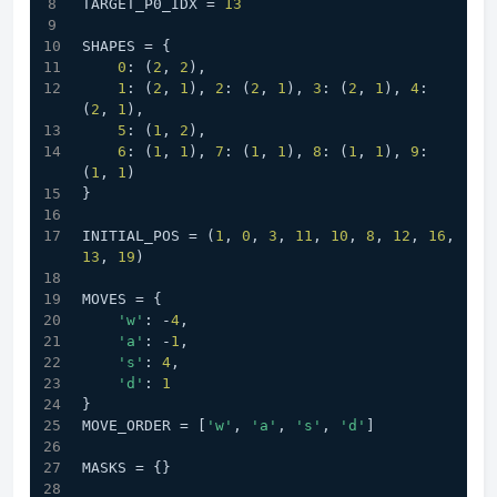
TARGET_P0_IDX = 
13
SHAPES = {
0
: (
2
, 
2
),
1
: (
2
, 
1
), 
2
: (
2
, 
1
), 
3
: (
2
, 
1
), 
4
: 
(
2
, 
1
), 
5
: (
1
, 
2
),                                
6
: (
1
, 
1
), 
7
: (
1
, 
1
), 
8
: (
1
, 
1
), 
9
: 
(
1
, 
1
)
}
INITIAL_POS = (
1
, 
0
, 
3
, 
11
, 
10
, 
8
, 
12
, 
16
, 
13
, 
19
)
MOVES = {
'w'
: -
4
,
'a'
: -
1
,
's'
: 
4
,
'd'
: 
1
}
MOVE_ORDER = [
'w'
, 
'a'
, 
's'
, 
'd'
]
MASKS = {}