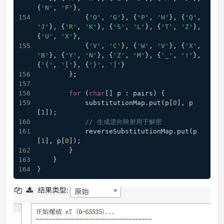
{
'N'
, 
'F'
},
            {
'O'
, 
'G'
}, {
'P'
, 
'H'
}, {
'Q'
, 
'J'
}, {
'R'
, 
'K'
}, {
'S'
, 
'L'
}, {
'T'
, 
'Z'
}, 
{
'U'
, 
'X'
},
            {
'V'
, 
'C'
}, {
'W'
, 
'V'
}, {
'X'
, 
'B'
}, {
'Y'
, 
'N'
}, {
'Z'
, 
'M'
}, {
'_'
, 
'!'
}, 
{
'{'
, 
'['
}, {
'}'
, 
']'
}
        };
for
 (
char
[] p : pairs) {
            substitutionMap.put(p[
0
], p
[
1
]);
// 生成逆向映射用于解密
            reverseSubstitutionMap.put(p
[
1
], p[
0
]);
        }
    }
}