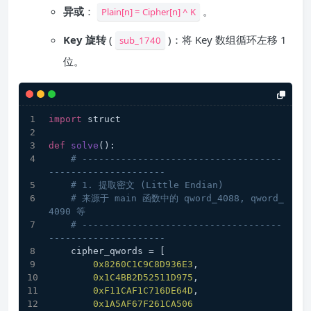
异或
​：
。
Plain[n] = Cipher[n] ^ K
Key 旋转
(
)：将 Key 数组循环左移 1
sub_1740
位。
import
 struct
def
solve
():
# ------------------------------------
---------------------
# 1. 提取密文 (Little Endian)
# 来源于 main 函数中的 qword_4088, qword_
4090 等
# ------------------------------------
---------------------
    cipher_qwords = [
0x8260C1C9C8D936E3
,
0x1C4BB2D52511D975
,
0xF11CAF1C716DE64D
,
0x1A5AF67F261CA506