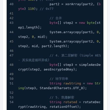
                part2 = xorArray(part2, (
b
yte
) 
119
); 
// 0x77
// 合并
byte
[] step2 = 
new
byte
[st
ep1.length];
                System.arraycopy(part1, 
0
, 
step2, 
0
, mid);
                System.arraycopy(part2, 
0
, 
step2, mid, part2.length);
// 4. 第二层解密 (Simple AES 
- 其实就是循环异或)
byte
[] step3 = simpleAesDe
crypt(step2, aesEncryptedKey);
// 转字符串
String
rawString
=
new
Str
ing
(step3, StandardCharsets.UTF_8);
// 5. 凯撒解密
String
rotated
=
 rotateDec
rypt(rawString, rotationOffset);