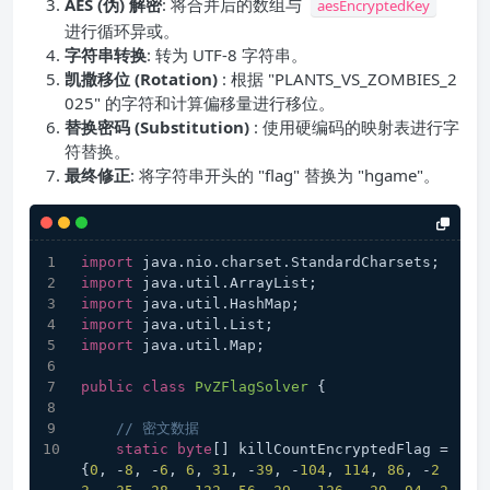
AES (伪) 解密
​: 将合并后的数组与
aesEncryptedKey
进行循环异或。
字符串转换
: 转为 UTF-8 字符串。
凯撒移位 (Rotation)
​: 根据 "PLANTS_VS_ZOMBIES_2
025" 的字符和计算偏移量进行移位。
替换密码 (Substitution)
: 使用硬编码的映射表进行字
符替换。
最终修正
: 将字符串开头的 "flag" 替换为 "hgame"。
import
 java.nio.charset.StandardCharsets;
import
 java.util.ArrayList;
import
 java.util.HashMap;
import
 java.util.List;
import
 java.util.Map;
public
class
PvZFlagSolver
 {
// 密文数据
static
byte
[] killCountEncryptedFlag = 
{
0
, -
8
, -
6
, 
6
, 
31
, -
39
, -
104
, 
114
, 
86
, -
2