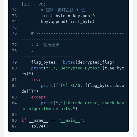
[20] = v0;
# 逻辑：循环左移 1 位
        first_byte = key.pop(
0
)
        key.append(first_byte)
# ------------------------------------
---------------------
# 4. 输出结果
# ------------------------------------
---------------------
    flag_bytes = 
bytes
(decrypted_flag)
print
(
f"[*] Decrypted Bytes: 
{flag_byt
es}
"
)
try
:
print
(
f"[*] FLAG: 
{flag_bytes.deco
de()}
"
)
except
:
print
(
"[!] Decode error, check key 
or algorithm details."
)
if
 __name__ == 
"__main__"
:
    solve()