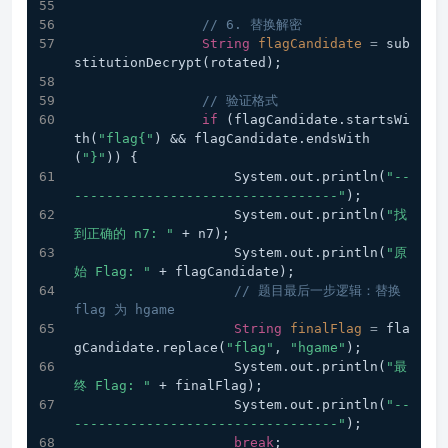
// 6. 替换解密
String
flagCandidate
=
 sub
stitutionDecrypt(rotated);
// 验证格式
if
 (flagCandidate.startsWi
th(
"flag{"
) && flagCandidate.endsWith
(
"}"
)) {
                    System.out.println(
"--
---------------------------------"
);
                    System.out.println(
"找
到正确的 n7: "
 + n7);
                    System.out.println(
"原
始 Flag: "
 + flagCandidate);
// 题目最后一步逻辑：替换 
flag 为 hgame
String
finalFlag
=
 fla
gCandidate.replace(
"flag"
, 
"hgame"
);
                    System.out.println(
"最
终 Flag: "
 + finalFlag);
                    System.out.println(
"--
---------------------------------"
);
break
;