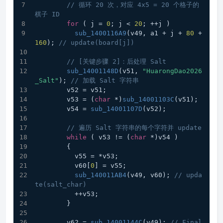
// 循环 20 次，对应 4x5 = 20 个格子的
棋子 ID
for
 ( j = 
0
; j < 
20
; ++j )
sub_1400116A9
(v49, a1 + j + 
80
 + 
160
); 
// update(board[j])
// [关键步骤 2]：后处理 Salt
sub_14001148D
(v51, 
"HuarongDao2026
_Salt"
); 
// 加载 Salt 字符串
        v52 = v51;
        v53 = (
char
 *)
sub_14001103C
(v51);
        v54 = 
sub_14001107D
(v52);
// 遍历 Salt 字符串的每个字符并 update
while
 ( v53 != (
char
 *)v54 )
        {
          v55 = *v53;
          v60[
0
] = v55;
sub_140011AB4
(v49, v60); 
// upda
te(salt_char)
          ++v53;
        }
        v62 = 
sub_14001144C
(v49); 
// Final