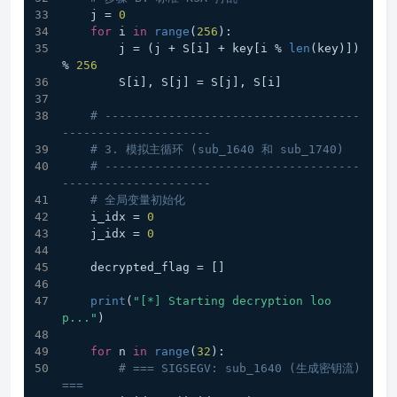
    j = 
0
for
 i 
in
range
(
256
):
        j = (j + S[i] + key[i % 
len
(key)]) 
% 
256
        S[i], S[j] = S[j], S[i]
# ------------------------------------
---------------------
# 3. 模拟主循环 (sub_1640 和 sub_1740)
# ------------------------------------
---------------------
# 全局变量初始化
    i_idx = 
0
    j_idx = 
0
    decrypted_flag = []
print
(
"[*] Starting decryption loo
p..."
)
for
 n 
in
range
(
32
):
# === SIGSEGV: sub_1640 (生成密钥流) 
===