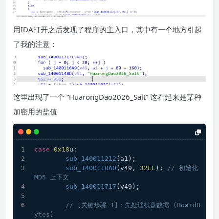
用IDA打开之后发现了程序的主入口，其中有一个地方引起
了我的注意：
这里出现了一个 “HuarongDao2026_Salt” 这看起来是某种
加密用的盐值
case
0x18
u:
sub_140011212
(a1);
sub_1400110A0
(v49, 
32LL
); 
// 初始化 
MD5 上下文
sub_140011717
(v49);
// [关键步骤 1]：先处理棋盘数据 (BoardB
ytes)