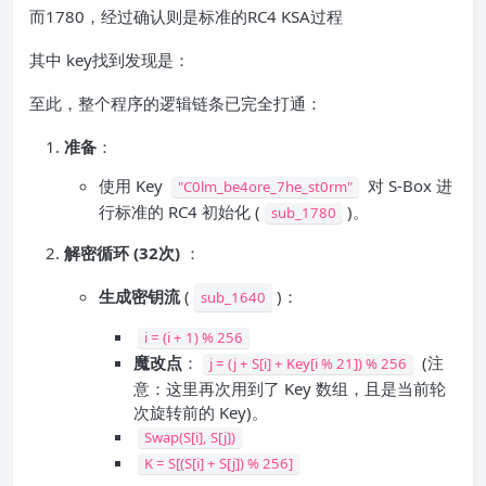
而1780，经过确认则是标准的RC4 KSA过程
其中 key找到发现是：
至此，整个程序的逻辑链条已完全打通：
准备
：
使用 Key
​ 对 S-Box 进
"C0lm_be4ore_7he_st0rm"
行标准的 RC4 初始化 (
)。
sub_1780
解密循环 (32次)
：
生成密钥流
(
)：
sub_1640
i = (i + 1) % 256
魔改点
​：
(注
j = (j + S[i] + Key[i % 21]) % 256
意：这里再次用到了 Key 数组，且是当前轮
次旋转前的 Key)。
Swap(S[i], S[j])
K = S[(S[i] + S[j]) % 256]