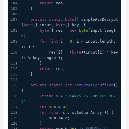
return
 res;
    }
private
static
byte
[] simpleAesDecrypt
(
byte
[] input, 
byte
[] key) {
byte
[] res = 
new
byte
[input.lengt
h];
for
 (
int
i
=
0
; i < input.length; 
i++) {
            res[i] = (
byte
)(input[i] ^ key
[i % key.length]);
        }
return
 res;
    }
private
static
int
getRotationOffset
()
{
String
s
=
"PLANTS_VS_ZOMBIES_202
5"
;
int
sum
=
0
;
for
 (
char
 c : s.toCharArray()) {
            sum += c;
        }
return
 sum % 
26
; 
// 结果应为 20